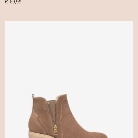
€
169,99