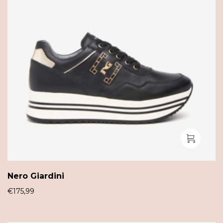
Nero Giardini
€
175,99