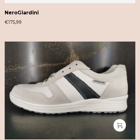
NeroGiardini
€
175,99