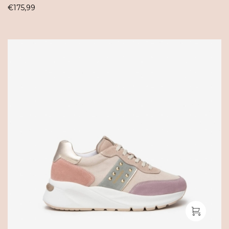
€
175,99