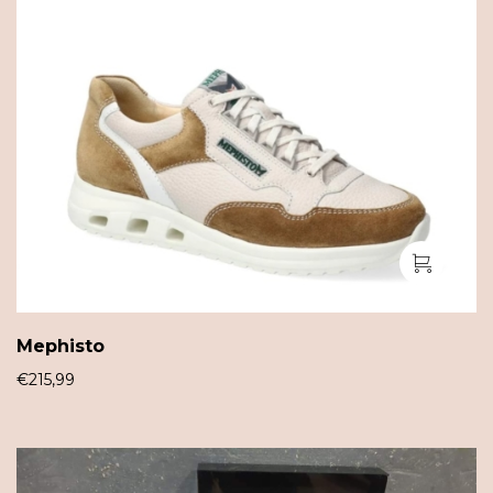
Mephisto
€
215,99