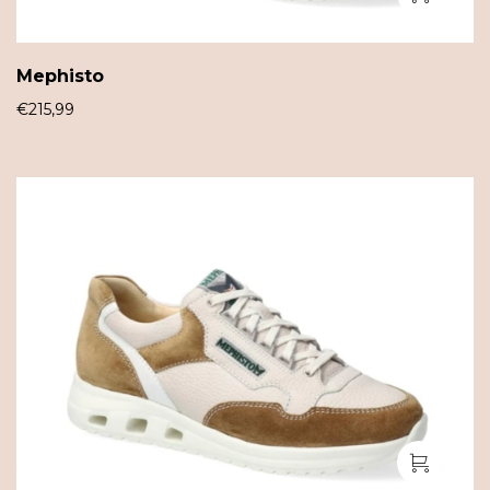
Mephisto
€
215,99