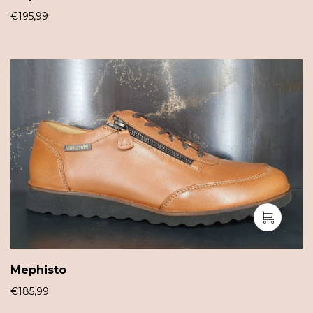
€
195,99
Mephisto
€
185,99