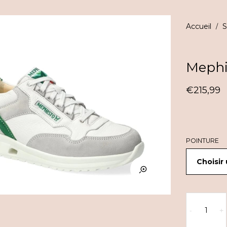
Accueil
S
/
Mephi
€
215,99
POINTURE
quantité
de
-
+
Mephisto