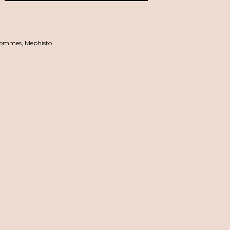
ommes
,
Mephisto