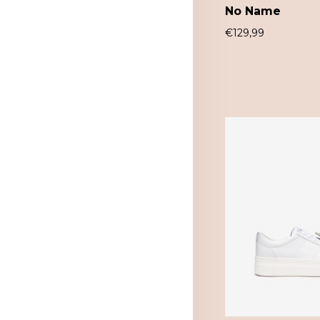
No Name
€
129,99