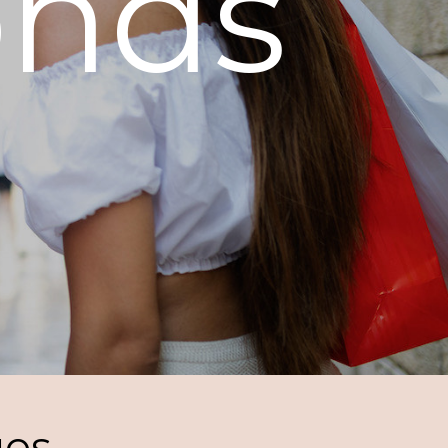
onds
ues