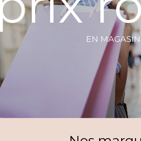
prix r
EN MAGASIN
Nos marq