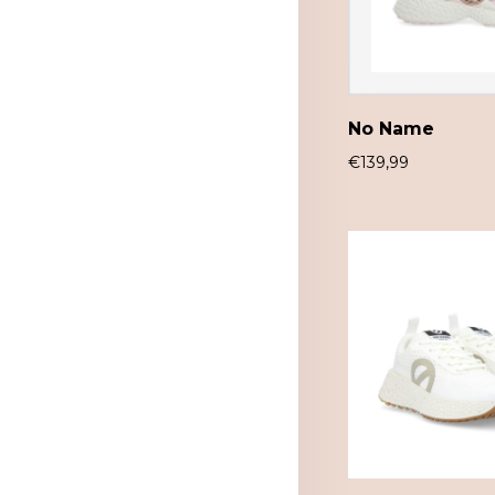
No Name
€
139,99