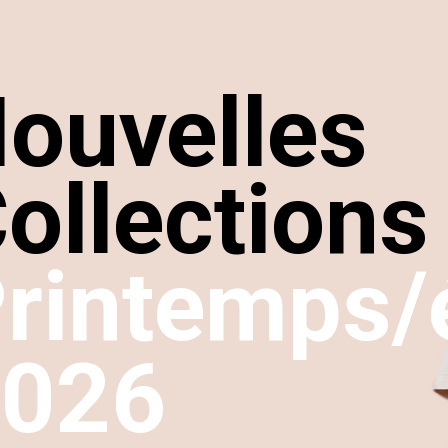
ouvelles
ollections
rintemps/
2026