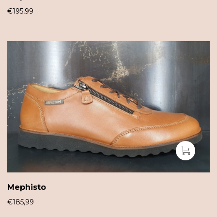
€
195,99
Mephisto
€
185,99