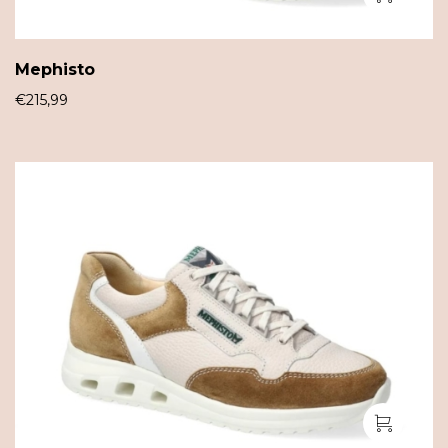
Mephisto
€
215,99