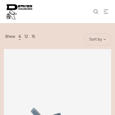
Show
6
12
15
Sort by