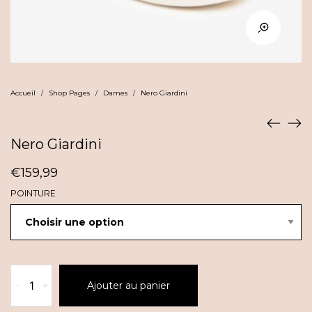
Accueil
Shop Pages
Dames
Nero Giardini
/
/
/
Nero Giardini
€
159,99
POINTURE
quantité
-
+
Ajouter au panier
de
Nero