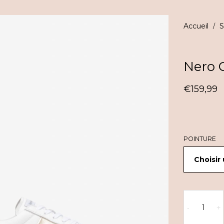
Accueil
S
/
Nero G
€
159,99
POINTURE
quantité
de
-
+
Nero