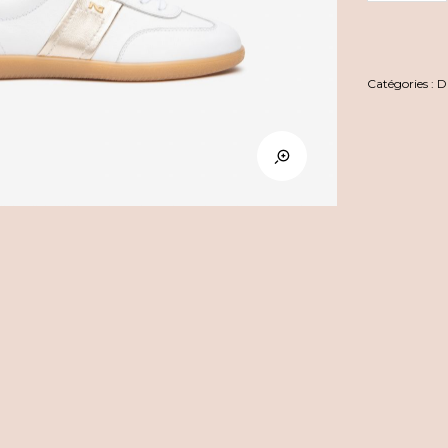
Giardini
Catégories :
D