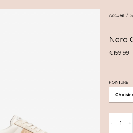
Accueil
S
/
Nero G
€
159,99
POINTURE
quantité
de
-
+
Nero