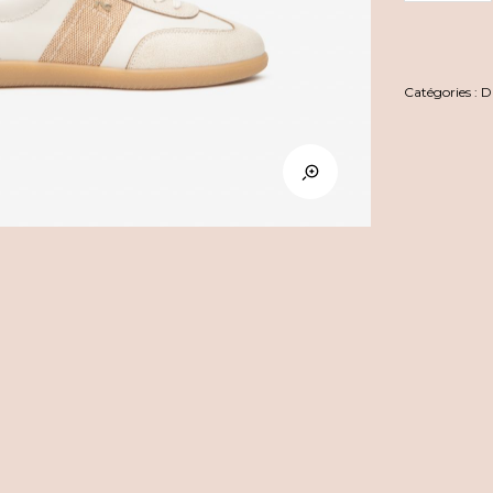
Giardini
Catégories :
D