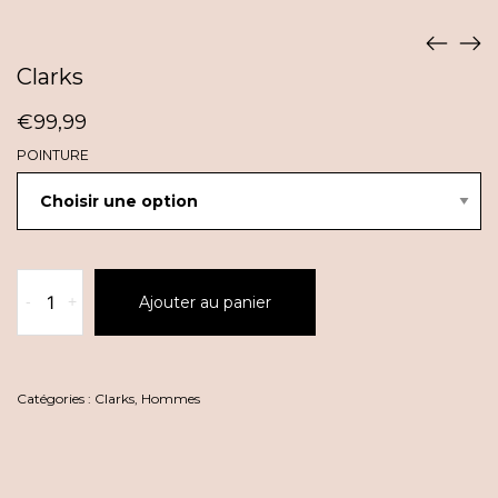
Clarks
€
99,99
POINTURE
quantité
-
+
Ajouter au panier
de
Clarks
Catégories :
Clarks
,
Hommes