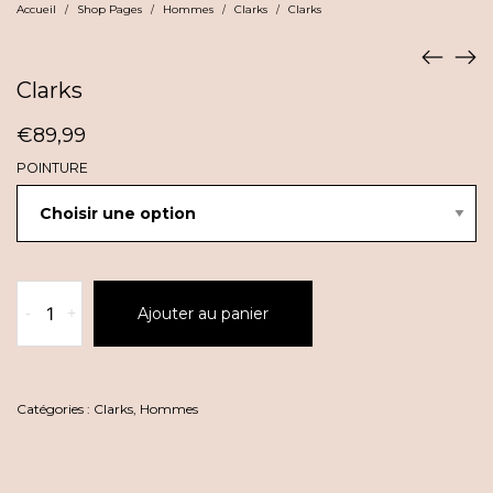
Accueil
Shop Pages
Hommes
Clarks
Clarks
/
/
/
/
Clarks
€
89,99
POINTURE
quantité
-
+
Ajouter au panier
de
Clarks
Catégories :
Clarks
,
Hommes