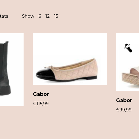
tats
Show
6
12
15
Gabor
Gabor
€
115,99
€
99,99