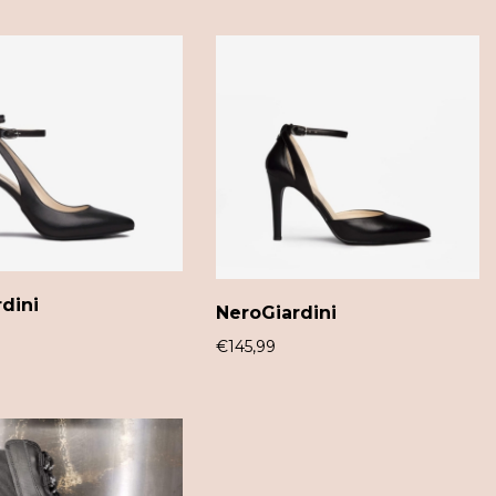
dini
NeroGiardini
€
145,99