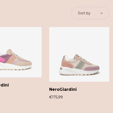
Sort by
dini
NeroGiardini
€
175,99