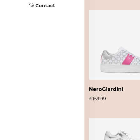
Contact
NeroGiardini
€
159,99