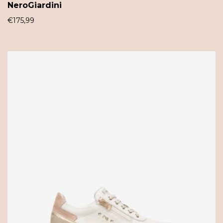
NeroGiardini
€
175,99